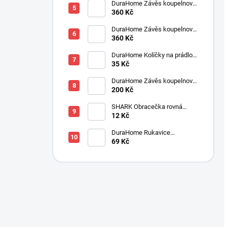
DuraHome Závěs koupelnový
180x200 cm PES, Jaquard,
360 Kč
béžový
DuraHome Závěs koupelnový
180x200 cm PES, Jaquard,
360 Kč
cappucino
DuraHome Kolíčky na prádlo
35 Kč
SOFT, 10 ks, 82 mm
DuraHome Závěs koupelnový
180x200 cm PEVA, modrý
200 Kč
SHARK Obracečka rovná
300x120x55 mm
12 Kč
DuraHome Rukavice
kuchyňská, RM110
69 Kč