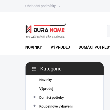
Přejít
Obchodní podmínky
na
obsah
NOVINKY
VÝPRODEJ
DOMÁCÍ POTŘEB
P
Kategorie
o
Přeskočit
s
kategorie
t
Novinky
r
Výprodej
a
n
Domácí potřeby
n
Koupelnové vybavení
í