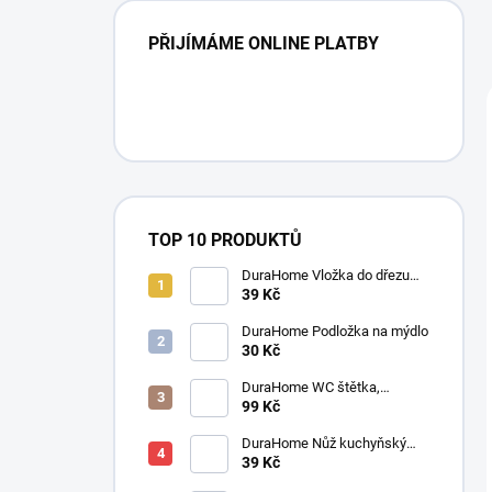
PŘIJÍMÁME ONLINE PLATBY
TOP 10 PRODUKTŮ
DuraHome Vložka do dřezu
elastická 280 x 280 mm
39 Kč
DuraHome Podložka na mýdlo
30 Kč
DuraHome WC štětka,
silikonová, SILVER
99 Kč
DuraHome Nůž kuchyňský
SOLINGEN pilka 90 mm
39 Kč