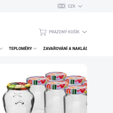
CZK
PRÁZDNÝ KOŠÍK
NÁKUPNÍ
KOŠÍK
TEPLOMĚRY
ZAVAŘOVÁNÍ A NAKLÁDÁNÍ
VIN