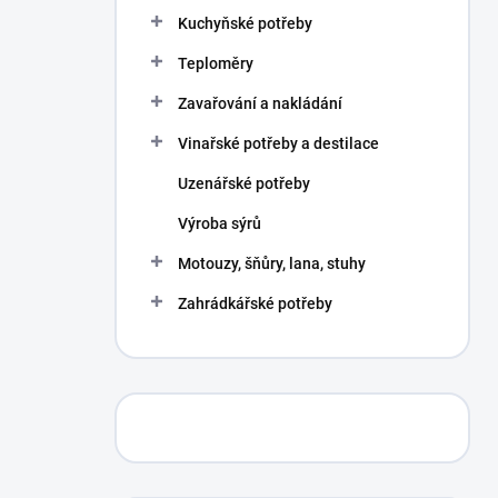
p
Kuchyňské potřeby
a
n
Teploměry
e
Zavařování a nakládání
l
Vinařské potřeby a destilace
Uzenářské potřeby
Výroba sýrů
Motouzy, šňůry, lana, stuhy
Zahrádkářské potřeby