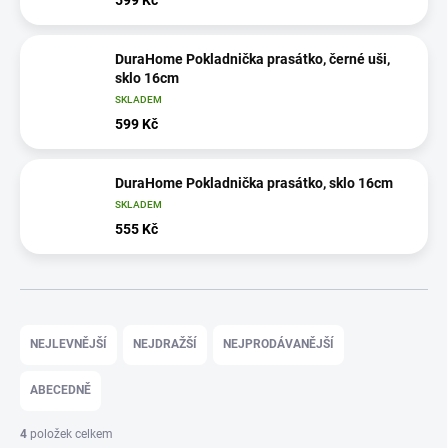
DuraHome Pokladnička prasátko, černé uši,
sklo 16cm
SKLADEM
599 Kč
DuraHome Pokladnička prasátko, sklo 16cm
SKLADEM
555 Kč
Ř
a
NEJLEVNĚJŠÍ
NEJDRAŽŠÍ
NEJPRODÁVANĚJŠÍ
z
e
ABECEDNĚ
n
í
4
položek celkem