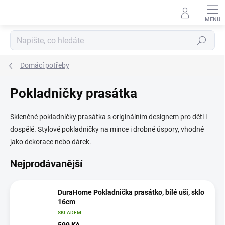
Přejít
na
obsah
Hledat
Domácí potřeby
Pokladničky prasátka
Skleněné pokladničky prasátka s originálním designem pro děti i
dospělé. Stylové pokladničky na mince i drobné úspory, vhodné
jako dekorace nebo dárek.
Nejprodávanější
DuraHome Pokladnička prasátko, bílé uši, sklo
16cm
SKLADEM
599 Kč