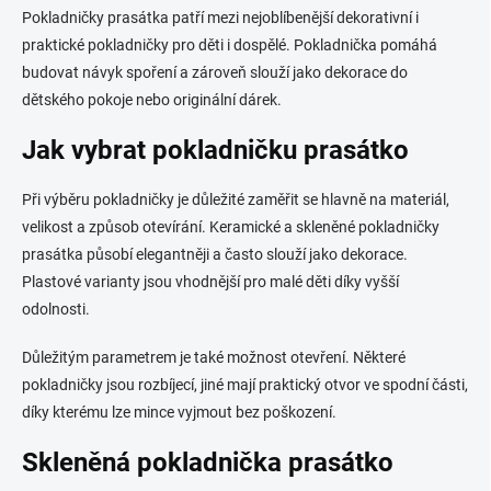
p
Pokladničky prasátka patří mezi nejoblíbenější dekorativní i
r
praktické pokladničky pro děti i dospělé. Pokladnička pomáhá
v
budovat návyk spoření a zároveň slouží jako dekorace do
k
y
dětského pokoje nebo originální dárek.
v
ý
Jak vybrat pokladničku prasátko
p
i
s
Při výběru pokladničky je důležité zaměřit se hlavně na materiál,
u
velikost a způsob otevírání. Keramické a skleněné pokladničky
prasátka působí elegantněji a často slouží jako dekorace.
Plastové varianty jsou vhodnější pro malé děti díky vyšší
odolnosti.
Důležitým parametrem je také možnost otevření. Některé
pokladničky jsou rozbíjecí, jiné mají praktický otvor ve spodní části,
díky kterému lze mince vyjmout bez poškození.
Skleněná pokladnička prasátko