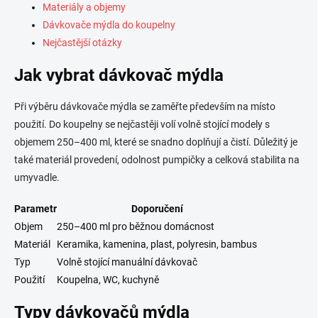
Materiály a objemy
ý
p
Dávkovače mýdla do koupelny
i
Nejčastější otázky
s
u
Jak vybrat dávkovač mýdla
Při výběru dávkovače mýdla se zaměřte především na místo
použití. Do koupelny se nejčastěji volí volně stojící modely s
objemem 250–400 ml, které se snadno doplňují a čistí. Důležitý je
také materiál provedení, odolnost pumpičky a celková stabilita na
umyvadle.
Parametr
Doporučení
Objem
250–400 ml pro běžnou domácnost
Materiál
Keramika, kamenina, plast, polyresin, bambus
Typ
Volně stojící manuální dávkovač
Použití
Koupelna, WC, kuchyně
Typy dávkovačů mýdla