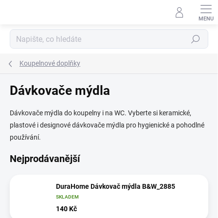
Přejít
na
obsah
Hledat
Koupelnové doplňky
Dávkovače mýdla
Dávkovače mýdla do koupelny i na WC. Vyberte si keramické,
plastové i designové dávkovače mýdla pro hygienické a pohodlné
používání.
Nejprodávanější
DuraHome Dávkovač mýdla B&W_2885
SKLADEM
140 Kč