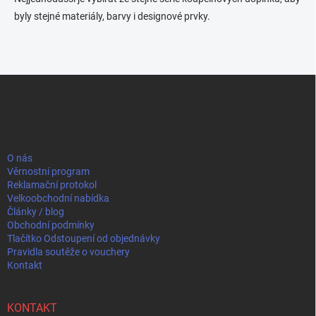
byly stejné materiály, barvy i designové prvky.
Z
á
p
a
t
í
O nás
Věrnostní program
Reklamační protokol
Velkoobchodní nabídka
Články / blog
Obchodní podmínky
Tlačítko Odstoupení od objednávky
Pravidla soutěže o vouchery
Kontakt
KONTAKT