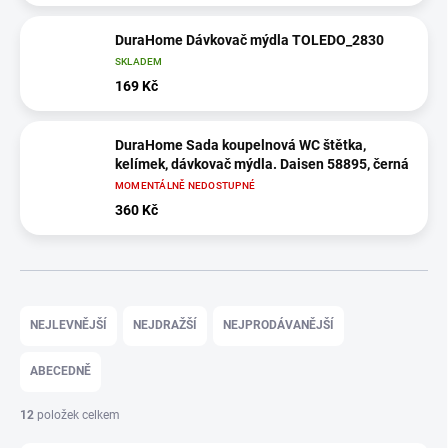
DuraHome Dávkovač mýdla TOLEDO_2830
SKLADEM
169 Kč
DuraHome Sada koupelnová WC štětka,
kelímek, dávkovač mýdla. Daisen 58895, černá
MOMENTÁLNĚ NEDOSTUPNÉ
360 Kč
Ř
a
NEJLEVNĚJŠÍ
NEJDRAŽŠÍ
NEJPRODÁVANĚJŠÍ
z
e
ABECEDNĚ
n
í
12
položek celkem
p