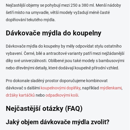
Nejčastější objemy se pohybují mezi 250 a 380 ml. Menší nádoby
šetří místo na umyvadle, větší modely vyžadují méně časté
doplňování tekutého mýdla.
Dávkovače mýdla do koupelny
Dávkovače mýdla do koupelny by měly odpovídat stylu ostatního
vybavení. Černé, bílé a antracitové varianty patří mezi nejžádanější
díky své univerzálnosti. Oblíbené jsou také modely s bambusovými
nebo dřevěnými detaily, které dodávají koupelně přírodní vzhled.
Pro dokonale sladěný prostor doporučujeme kombinovat
dávkovač s dalšími
koupelnovými doplňky
, například
mýdlenkami
,
držáky kartáčků
nebo
odpadkovými koši
.
Nejčastější otázky (FAQ)
Jaký objem dávkovače mýdla zvolit?