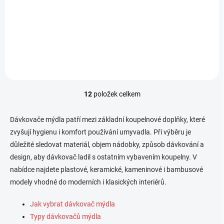
Dodejte své koupelně svěží,
Dodejte své koupelně moderní
čistý a přirozeně elegantní
a přirozeně elegantní vzhled s
vzhled s koupelnovou sadou
koupelnovou sadou Daisen
Daisen 58901. Praktická sada
58895. Praktická sada 3v1
3v1 kombinuje WC štětku ve
kombinuje WC štětku ve
stojanu, dávkovač tekutého
stojanu, dávkovač tekutého
mýdla a...
mýdla a kelímek...
12
položek celkem
O
v
l
Dávkovače mýdla patří mezi základní koupelnové doplňky, které
á
zvyšují hygienu i komfort používání umyvadla. Při výběru je
d
důležité sledovat materiál, objem nádobky, způsob dávkování a
a
c
design, aby dávkovač ladil s ostatním vybavením koupelny. V
í
nabídce najdete plastové, keramické, kameninové i bambusové
p
modely vhodné do moderních i klasických interiérů.
r
v
k
Jak vybrat dávkovač mýdla
y
Typy dávkovačů mýdla
v