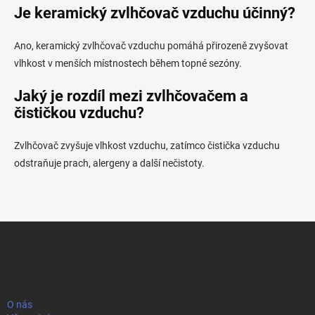
Je keramický zvlhčovač vzduchu účinný?
Ano, keramický zvlhčovač vzduchu pomáhá přirozeně zvyšovat
vlhkost v menších místnostech během topné sezóny.
Jaký je rozdíl mezi zvlhčovačem a
čističkou vzduchu?
Zvlhčovač zvyšuje vlhkost vzduchu, zatímco čistička vzduchu
odstraňuje prach, alergeny a další nečistoty.
Z
á
p
a
t
í
O nás