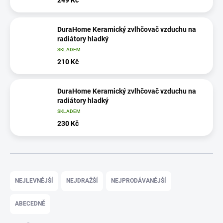
DuraHome Keramický zvlhčovač vzduchu na
radiátory hladký
SKLADEM
210 Kč
DuraHome Keramický zvlhčovač vzduchu na
radiátory hladký
SKLADEM
230 Kč
Ř
a
NEJLEVNĚJŠÍ
NEJDRAŽŠÍ
NEJPRODÁVANĚJŠÍ
z
e
ABECEDNĚ
n