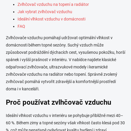
í
Zvlhčovač vzduchu na topení a radiátor
p
Jak vybrat zvlhčovač vzduchu
r
Ideální vlhkost vzduchu v domácnosti
v
k
FAQ
y
v
Zvlhčovače vzduchu pomáhají udržovat optimální vlhkost v
ý
domácnosti během topné sezóny. Suchý vzduch může
p
způsobovat podráždění dýchacích cest, vysušenou pokožku, horší
i
s
spánek i vyšší prašnost v interiéru. V nabídce najdete klasické
u
odpařovací zvlhčovače, ultrazvukové modely i keramické
zvlhčovače vzduchu na radiátor nebo topení. Správně zvolený
zvlhčovač pomáhá vytvořit zdravější a komfortnější prostředí
doma i v kanceláři.
Proč používat zvlhčovač vzduchu
Ideální vlhkost vzduchu v interiéru se pohybuje přibližně mezi 40–
60 %. Během zimy a topné sezóny však vlhkost často klesá pod 30
%, což může negativně ovlivňovat kvalitu bydlení i zdraví.