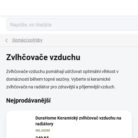
Přejít
na
obsah
Domácí potřeby
Zvlhčovače vzduchu
Zvlhčovače vzduchu pomáhají udržovat optimální vlhkost v
domácnosti během topné sezóny. Vyberte si keramické
zvlhčovače na radiátor pro zdravější a příjemnější vzduch.
Nejprodávanější
DuraHome Keramický zvlhčovač vzduchu na
radiátory
SKLADEM
249 Kč