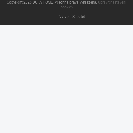
Copyright 2026
DURA HOME
. Všechna práva vyhrazena.
Upravit nastavení
cookies
Vytvořil Shoptet