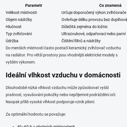
Parametr
Co znamená
Velikost místnosti
Určuje doporučený výkon zvlhčovače
Objem nádržky
Ovlivňuje délku provozu bez doplňov
Hlučnost
Důležitá zejména do ložnic
Typ zvlhčování
Ultrazvukové, odpařovací nebo parní
Údržba
Čištění filtrů a nádržky
Do menších místností často postačí keramický zvlhčovač vzduchu
na radiátor. Pro větší prostory jsou vhodnější elektrické modely s
vyšším výkonem.
Ideální vlhkost vzduchu v domácnosti
Dlouhodobě nízká vlhkost vzduchu může způsobovat vyšší
prašnost, vysušování pokožky nebo nepříjemné podráždění očí.
Naopak příliš vysoká vlhkost podporuje vznik plísní.
Za optimální hodnotu se považuje:
40–60 % v obytných místnostech,