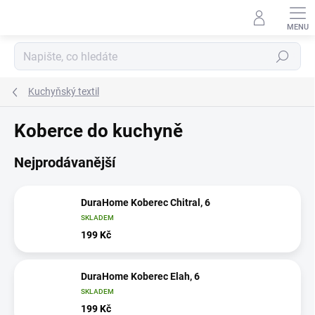
Přejít
na
obsah
Hledat
Kuchyňský textil
Koberce do kuchyně
Nejprodávanější
DuraHome Koberec Chitral, 6
SKLADEM
199 Kč
DuraHome Koberec Elah, 6
SKLADEM
199 Kč