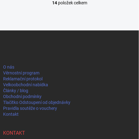
14
položek celkem
O
v
l
á
d
Z
a
á
c
p
í
p
a
r
t
v
í
O nás
k
Věrnostní program
y
Reklamační protokol
v
Velkoobchodní nabídka
ý
Články / blog
p
Obchodní podmínky
i
Tlačítko Odstoupení od objednávky
s
Pravidla soutěže o vouchery
u
Kontakt
KONTAKT