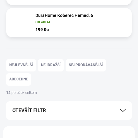
DuraHome Koberec Hemed, 6
SKLADEM
199 Kč
Ř
a
NEJLEVNĚJŠÍ
NEJDRAŽŠÍ
NEJPRODÁVANĚJŠÍ
z
e
ABECEDNĚ
n
í
14
položek celkem
p
r
OTEVŘÍT FILTR
o
d
u
V
k
ý