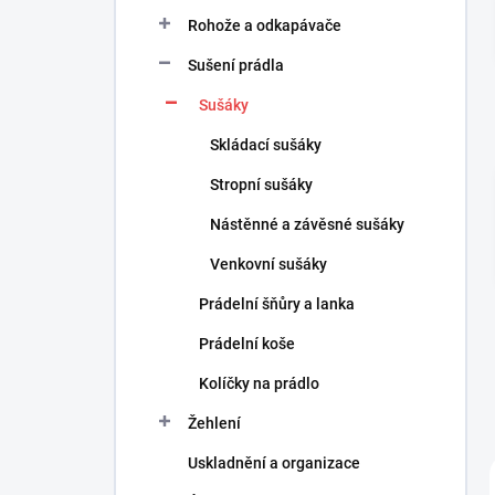
n
Rohože a odkapávače
í
p
Sušení prádla
a
n
Sušáky
e
Skládací sušáky
l
Stropní sušáky
Nástěnné a závěsné sušáky
Venkovní sušáky
Prádelní šňůry a lanka
Prádelní koše
Kolíčky na prádlo
Žehlení
Uskladnění a organizace