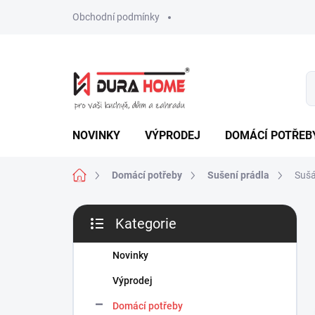
Přejít
Obchodní podmínky
na
obsah
NOVINKY
VÝPRODEJ
DOMÁCÍ POTŘEB
Domů
Domácí potřeby
Sušení prádla
Suš
P
Kategorie
o
Přeskočit
s
kategorie
t
Novinky
r
Výprodej
a
n
Domácí potřeby