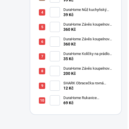
DuraHome Nůž kuchyňský
SOLINGEN pilka 90 mm
39 Kč
DuraHome Závěs koupelnový
180x200 cm PES, Jaquard,
360 Kč
béžový
DuraHome Závěs koupelnový
180x200 cm PES, Jaquard,
360 Kč
cappucino
DuraHome Kolíčky na prádlo
35 Kč
SOFT, 10 ks, 82 mm
DuraHome Závěs koupelnový
180x200 cm PEVA, modrý
200 Kč
SHARK Obracečka rovná
300x120x55 mm
12 Kč
DuraHome Rukavice
kuchyňská, RM110
69 Kč