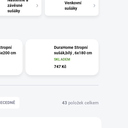
Nástěnné a
Venkovní
závěsné
sušáky
sušáky
tropní
DuraHome Stropní
 6x200 cm
sušák,bílý , 6x180 cm
SKLADEM
747 Kč
43
položek celkem
BECEDNĚ
9577896
029577797