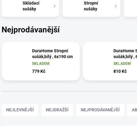
Skládací
Stropní
sušáky
sušáky
Nejprodávanější
DuraHome Stropní
DuraHome S
sušák,bílý , 6x190 cm
sušák,bílý ,
SKLADEM
SKLADEM
779 Kč
810 Kč
Ř
a
NEJLEVNĚJŠÍ
NEJDRAŽŠÍ
NEJPRODÁVANĚJŠÍ
A
z
e
n
V
í
ý
029577735
02