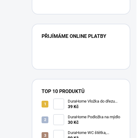
PŘIJÍMÁME ONLINE PLATBY
TOP 10 PRODUKTŮ
DuraHome Vložka do dřezu
elastická 280 x 280 mm
39 Kč
DuraHome Podložka na mýdlo
30 Kč
DuraHome WC štětka,
silikonová, SILVER
99 Kč