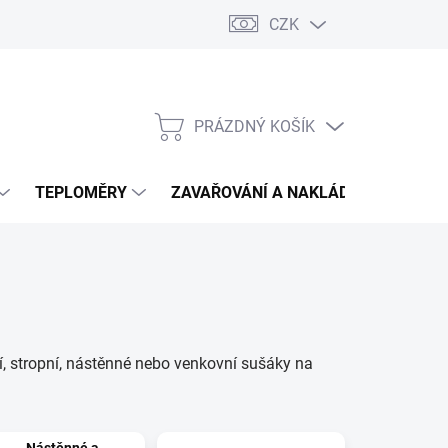
CZK
PRÁZDNÝ KOŠÍK
NÁKUPNÍ
KOŠÍK
TEPLOMĚRY
ZAVAŘOVÁNÍ A NAKLÁDÁNÍ
VIN
í, stropní, nástěnné nebo venkovní sušáky na