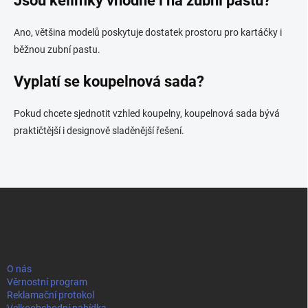
Jsou kelímky vhodné i na zubní pastu?
Ano, většina modelů poskytuje dostatek prostoru pro kartáčky i
běžnou zubní pastu.
Vyplatí se koupelnová sada?
Pokud chcete sjednotit vzhled koupelny, koupelnová sada bývá
praktičtější i designově sladěnější řešení.
Z
á
p
a
t
í
O nás
Věrnostní program
Reklamační protokol
Velkoobchodní nabídka