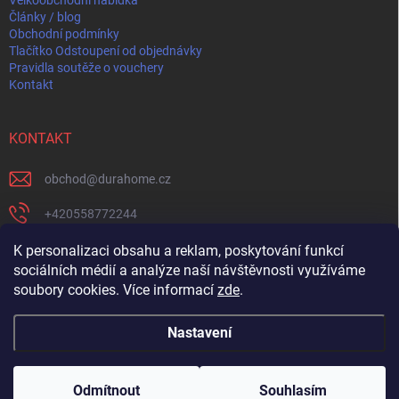
Články / blog
Obchodní podmínky
Tlačítko Odstoupení od objednávky
Pravidla soutěže o vouchery
Kontakt
KONTAKT
obchod
@
durahome.cz
+420558772244
+420739204711
K personalizaci obsahu a reklam, poskytování funkcí
sociálních médií a analýze naší návštěvnosti využíváme
https://www.facebook.com/profile.php?id=61582274565237
soubory cookies. Více informací
zde
.
Nastavení
Copyright 2026
DURA HOME
. Všechna práva vyhrazena.
Upravit nastavení
cookies
Odmítnout
Souhlasím