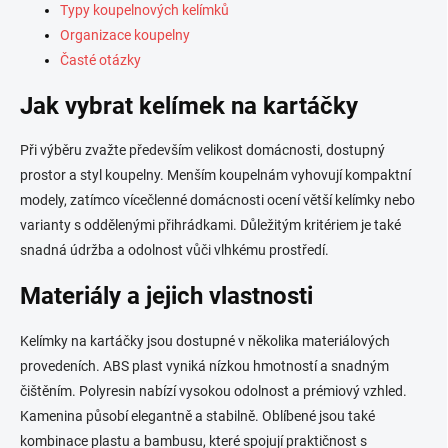
p
Typy koupelnových kelímků
i
Organizace koupelny
s
Časté otázky
u
Jak vybrat kelímek na kartáčky
Při výběru zvažte především velikost domácnosti, dostupný
prostor a styl koupelny. Menším koupelnám vyhovují kompaktní
modely, zatímco vícečlenné domácnosti ocení větší kelímky nebo
varianty s oddělenými přihrádkami. Důležitým kritériem je také
snadná údržba a odolnost vůči vlhkému prostředí.
Materiály a jejich vlastnosti
Kelímky na kartáčky jsou dostupné v několika materiálových
provedeních. ABS plast vyniká nízkou hmotností a snadným
čištěním. Polyresin nabízí vysokou odolnost a prémiový vzhled.
Kamenina působí elegantně a stabilně. Oblíbené jsou také
kombinace plastu a bambusu, které spojují praktičnost s