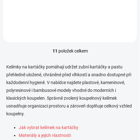
zubní pastu MALAGA.
Vyrobeno z plastu v tmavě
modré barvě s prvkem ve
spodní části, který je z
bambusu.
11
položek celkem
O
v
l
Kelímky na kartáčky pomáhají udržet zubní kartáčky a pastu
á
přehledně uložené, chráněné před vlhkostí a snadno dostupné při
d
každodenní hygieně. V nabídce najdete plastové, kameninové,
a
c
polyresinové i bambusové modely vhodné do moderních i
í
klasických koupelen. Správně zvolený koupelnový kelímek
p
usnadňuje organizaci prostoru a zároveň doplňuje celkový vzhled
r
v
koupelny.
k
y
Jak vybrat kelímek na kartáčky
v
Materiály a jejich vlastnosti
ý