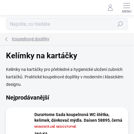
Přejít
na
obsah
Hledat
Koupelnové doplňky
Kelímky na kartáčky
Kelímky na kartáčky pro přehledné a hygienické uložení zubních
kartáčků. Praktické koupelnové doplňky v moderním i klasickém
designu.
Nejprodávanější
DuraHome Sada koupelnová WC štětka,
kelímek, dávkovač mýdla. Daisen 58895, černá
MOMENTÁLNĚ NEDOSTUPNÉ
360 Kč