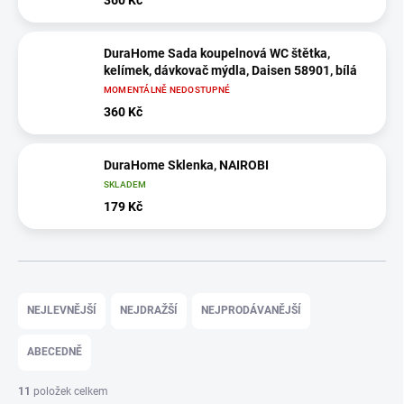
DuraHome Sada koupelnová WC štětka,
kelímek, dávkovač mýdla, Daisen 58901, bílá
MOMENTÁLNĚ NEDOSTUPNÉ
360 Kč
DuraHome Sklenka, NAIROBI
SKLADEM
179 Kč
Ř
a
NEJLEVNĚJŠÍ
NEJDRAŽŠÍ
NEJPRODÁVANĚJŠÍ
z
e
ABECEDNĚ
n
í
11
položek celkem