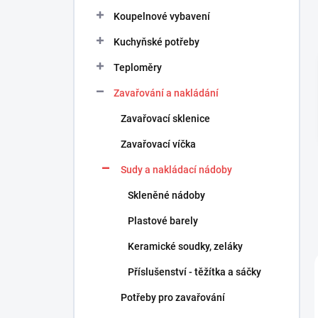
n
Koupelnové vybavení
í
p
Kuchyňské potřeby
a
n
Teploměry
e
Zavařování a nakládání
l
Zavařovací sklenice
Zavařovací víčka
Sudy a nakládací nádoby
Skleněné nádoby
Plastové barely
Keramické soudky, zeláky
Příslušenství - těžítka a sáčky
Potřeby pro zavařování