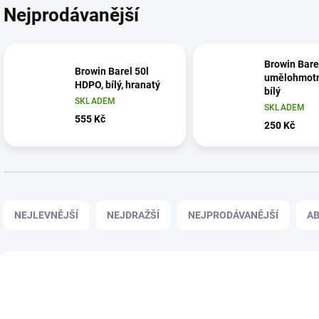
Nejprodávanější
Browin Bare
Browin Barel 50l
umělohmot
HDPO, bílý, hranatý
bílý
SKLADEM
SKLADEM
555 Kč
250 Kč
Ř
a
NEJLEVNĚJŠÍ
NEJDRAŽŠÍ
NEJPRODÁVANĚJŠÍ
A
z
e
n
V
í
ý
021360110
02
p
p
r
i