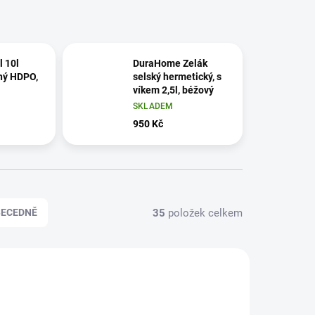
l 10l
DuraHome Zelák
ný HDPO,
selský hermetický, s
víkem 2,5l, béžový
SKLADEM
950 Kč
35
položek celkem
BECEDNĚ
1360420
021360430