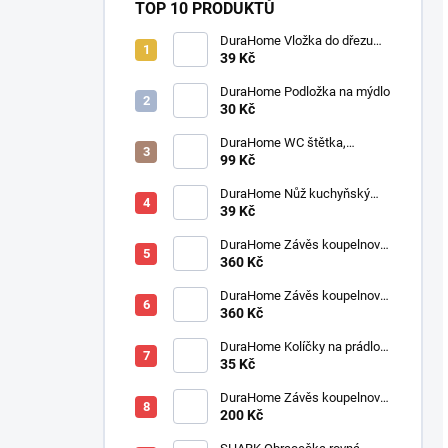
TOP 10 PRODUKTŮ
DuraHome Vložka do dřezu
elastická 280 x 280 mm
39 Kč
DuraHome Podložka na mýdlo
30 Kč
DuraHome WC štětka,
silikonová, SILVER
99 Kč
DuraHome Nůž kuchyňský
SOLINGEN pilka 90 mm
39 Kč
DuraHome Závěs koupelnový
180x200 cm PES, Jaquard,
360 Kč
béžový
DuraHome Závěs koupelnový
180x200 cm PES, Jaquard,
360 Kč
cappucino
DuraHome Kolíčky na prádlo
35 Kč
SOFT, 10 ks, 82 mm
DuraHome Závěs koupelnový
180x200 cm PEVA, modrý
200 Kč