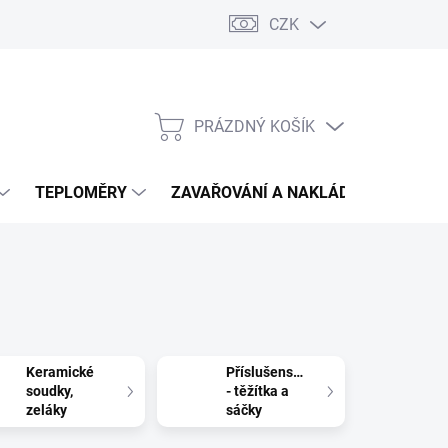
CZK
PRÁZDNÝ KOŠÍK
NÁKUPNÍ
KOŠÍK
TEPLOMĚRY
ZAVAŘOVÁNÍ A NAKLÁDÁNÍ
VIN
Keramické
Příslušenství
soudky,
- těžítka a
zeláky
sáčky