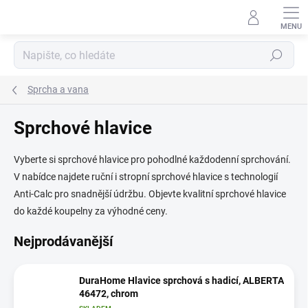
Přejít
na
obsah
Hledat
Sprcha a vana
Sprchové hlavice
Vyberte si sprchové hlavice pro pohodlné každodenní sprchování.
V nabídce najdete ruční i stropní sprchové hlavice s technologií
Anti-Calc pro snadnější údržbu. Objevte kvalitní sprchové hlavice
do každé koupelny za výhodné ceny.
Nejprodávanější
DuraHome Hlavice sprchová s hadicí, ALBERTA
46472, chrom