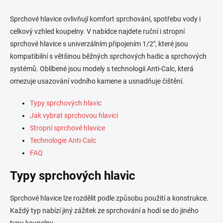
v
l
Sprchové hlavice ovlivňují komfort sprchování, spotřebu vody i
á
celkový vzhled koupelny. V nabídce najdete ruční i stropní
d
sprchové hlavice s univerzálním připojením 1/2", které jsou
a
c
kompatibilní s většinou běžných sprchových hadic a sprchových
í
systémů. Oblíbené jsou modely s technologií Anti-Calc, která
p
omezuje usazování vodního kamene a usnadňuje čištění.
r
v
k
Typy sprchových hlavic
y
Jak vybrat sprchovou hlavici
v
Stropní sprchové hlavice
ý
p
Technologie Anti-Calc
i
FAQ
s
u
Typy sprchových hlavic
Sprchové hlavice lze rozdělit podle způsobu použití a konstrukce.
Každý typ nabízí jiný zážitek ze sprchování a hodí se do jiného