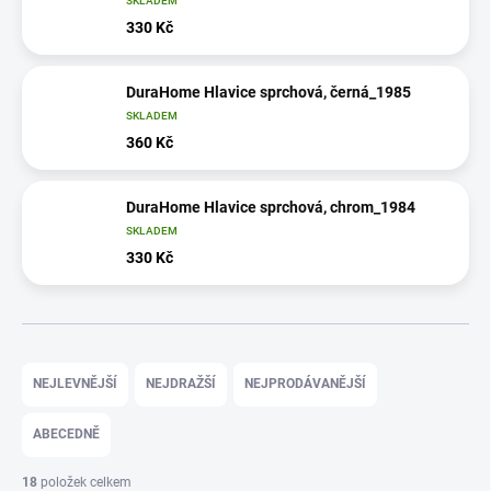
SKLADEM
330 Kč
DuraHome Hlavice sprchová, černá_1985
SKLADEM
360 Kč
DuraHome Hlavice sprchová, chrom_1984
SKLADEM
330 Kč
Ř
a
NEJLEVNĚJŠÍ
NEJDRAŽŠÍ
NEJPRODÁVANĚJŠÍ
z
e
ABECEDNĚ
n
í
18
položek celkem