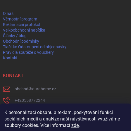
a
t
í
O nás
Věrnostní program
Reklamační protokol
Velkoobchodní nabídka
Články / blog
Obchodní podmínky
Tlačítko Odstoupení od objednávky
Pravidla soutěže o vouchery
Kontakt
KONTAKT
obchod
@
durahome.cz
+420558772244
+420739204711
K personalizaci obsahu a reklam, poskytování funkcí
sociálních médií a analýze naší návštěvnosti využíváme
https://www.facebook.com/profile.php?id=61582274565237
soubory cookies. Více informací
zde
.