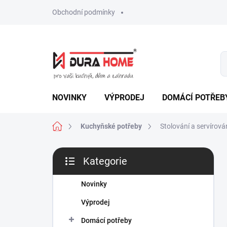
Přejít
Obchodní podmínky
na
obsah
NOVINKY
VÝPRODEJ
DOMÁCÍ POTŘEB
Domů
Kuchyňské potřeby
Stolování a servírová
P
Kategorie
o
Přeskočit
s
kategorie
t
Novinky
r
Výprodej
a
n
Domácí potřeby