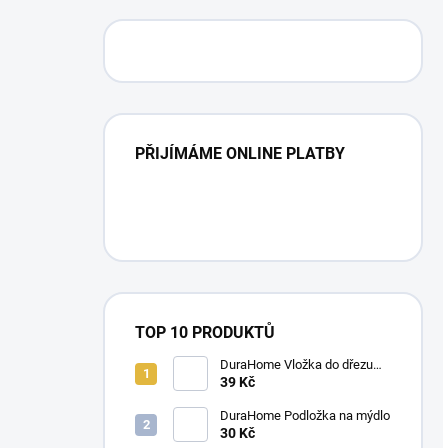
PŘIJÍMÁME ONLINE PLATBY
TOP 10 PRODUKTŮ
DuraHome Vložka do dřezu
elastická 280 x 280 mm
39 Kč
DuraHome Podložka na mýdlo
30 Kč