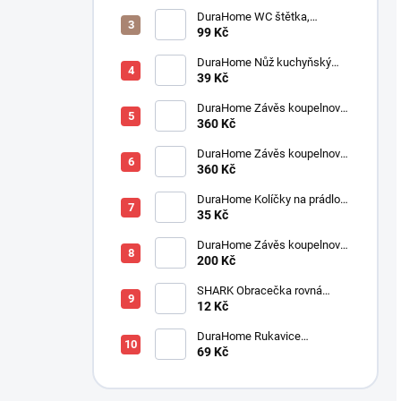
DuraHome WC štětka,
silikonová, SILVER
99 Kč
DuraHome Nůž kuchyňský
SOLINGEN pilka 90 mm
39 Kč
DuraHome Závěs koupelnový
180x200 cm PES, Jaquard,
360 Kč
béžový
DuraHome Závěs koupelnový
180x200 cm PES, Jaquard,
360 Kč
cappucino
DuraHome Kolíčky na prádlo
35 Kč
SOFT, 10 ks, 82 mm
DuraHome Závěs koupelnový
180x200 cm PEVA, modrý
200 Kč
SHARK Obracečka rovná
300x120x55 mm
12 Kč
DuraHome Rukavice
kuchyňská, RM110
69 Kč