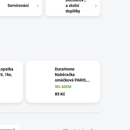
Dochucování
Servírování
a stolní
doplňky
opatka
DuraHome
S, 1ks,
Naběračka
omáčková PARIS,
1ks, stříbrná
SKLADEM
85 Kč