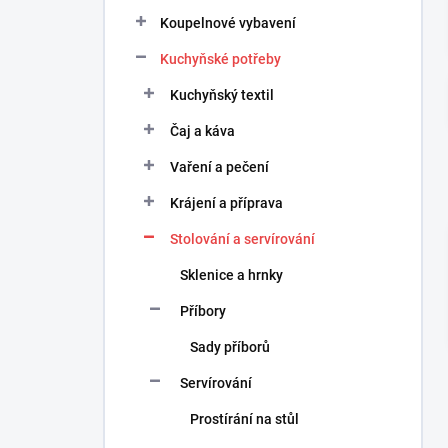
n
Koupelnové vybavení
í
p
Kuchyňské potřeby
a
n
Kuchyňský textil
e
Čaj a káva
l
Vaření a pečení
Krájení a příprava
Stolování a servírování
Sklenice a hrnky
Příbory
Sady příborů
Servírování
Prostírání na stůl