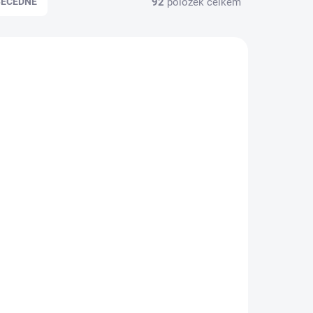
92
položek celkem
BECEDNĚ
4603744
034603584
KLADEM
SKLADEM
á
DuraHome Čajová
,
lžička PIANO, 3ks,
zlatá
138 Kč
114,05 Kč bez DPH