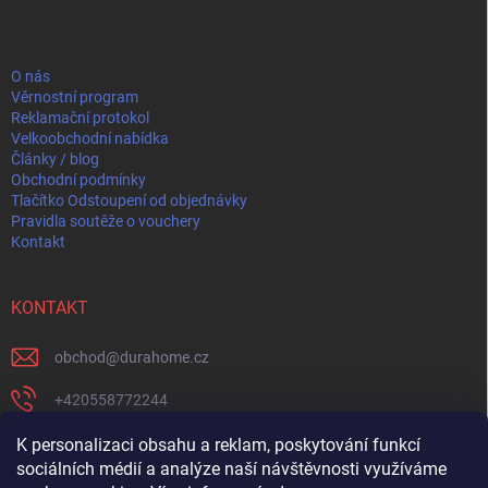
p
a
t
í
O nás
Věrnostní program
Reklamační protokol
Velkoobchodní nabídka
Články / blog
Obchodní podmínky
Tlačítko Odstoupení od objednávky
Pravidla soutěže o vouchery
Kontakt
KONTAKT
obchod
@
durahome.cz
+420558772244
+420739204711
K personalizaci obsahu a reklam, poskytování funkcí
sociálních médií a analýze naší návštěvnosti využíváme
https://www.facebook.com/profile.php?id=61582274565237