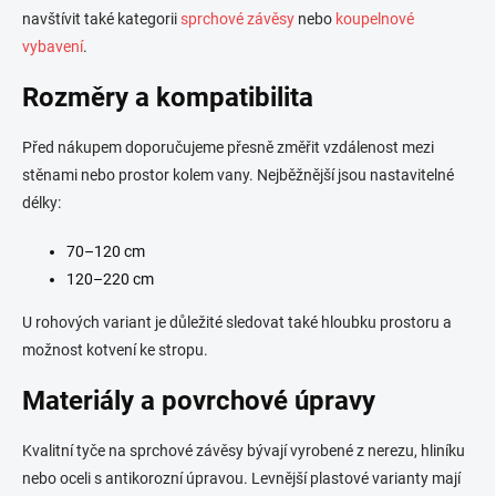
navštívit také kategorii
sprchové závěsy
nebo
koupelnové
vybavení
.
Rozměry a kompatibilita
Před nákupem doporučujeme přesně změřit vzdálenost mezi
stěnami nebo prostor kolem vany. Nejběžnější jsou nastavitelné
délky:
70–120 cm
120–220 cm
U rohových variant je důležité sledovat také hloubku prostoru a
možnost kotvení ke stropu.
Materiály a povrchové úpravy
Kvalitní tyče na sprchové závěsy bývají vyrobené z nerezu, hliníku
nebo oceli s antikorozní úpravou. Levnější plastové varianty mají