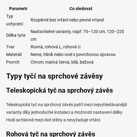
Parametr
Co sledovat
Typ
Rozpěrné bez vrtání nebo pevné vrtané
uchycení
Nastavitelné varianty, např. 70–120 cm, 120–220
Délka tyče
cm
Tvar
Rovná, rohová L, rohová U
Materiál
Nerez, hliník nebo ocel s povrchovou úpravou
Povrch
Chrom, matná černá, bílá, béžová
Typy tyčí na sprchové závěsy
Teleskopická tyč na sprchový závěs
Teleskopická tyč na sprchový závěs patří mezi nejvyhledávanější
varianty díky jednoduché instalaci a možnosti nastavení délky.
Hodí se hlavně mezi dvě stěny a nevyžaduje vrtání.
Rohová tyč na sprchový závěs