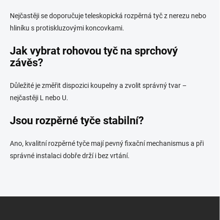
Nejčastěji se doporučuje teleskopická rozpěrná tyč z nerezu nebo
hliníku s protiskluzovými koncovkami.
Jak vybrat rohovou tyč na sprchový
závěs?
Důležité je změřit dispozici koupelny a zvolit správný tvar –
nejčastěji L nebo U.
Jsou rozpěrné tyče stabilní?
Ano, kvalitní rozpěrné tyče mají pevný fixační mechanismus a při
správné instalaci dobře drží i bez vrtání.
Z
á