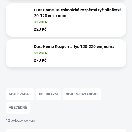
DuraHome Teleskopická rozpěrná tyč hliníková
70-120 cm chrom
SKLADEM
220 Kč
DuraHome Rozpěrná tyč 120-220 cm, černá
SKLADEM
270 Kč
Ř
a
NEJLEVNĚJŠÍ
NEJDRAŽŠÍ
NEJPRODÁVANĚJŠÍ
z
e
ABECEDNĚ
n
í
12
položek celkem
p