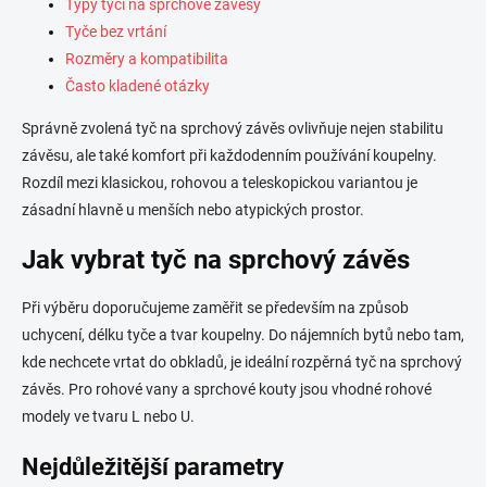
Typy tyčí na sprchové závěsy
ý
p
Tyče bez vrtání
i
Rozměry a kompatibilita
s
Často kladené otázky
u
Správně zvolená tyč na sprchový závěs ovlivňuje nejen stabilitu
závěsu, ale také komfort při každodenním používání koupelny.
Rozdíl mezi klasickou, rohovou a teleskopickou variantou je
zásadní hlavně u menších nebo atypických prostor.
Jak vybrat tyč na sprchový závěs
Při výběru doporučujeme zaměřit se především na způsob
uchycení, délku tyče a tvar koupelny. Do nájemních bytů nebo tam,
kde nechcete vrtat do obkladů, je ideální rozpěrná tyč na sprchový
závěs. Pro rohové vany a sprchové kouty jsou vhodné rohové
modely ve tvaru L nebo U.
Nejdůležitější parametry