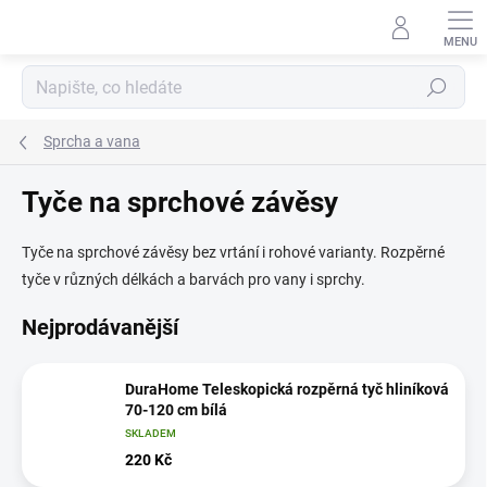
Přejít
na
obsah
Hledat
Sprcha a vana
Tyče na sprchové závěsy
Tyče na sprchové závěsy bez vrtání i rohové varianty. Rozpěrné
tyče v různých délkách a barvách pro vany i sprchy.
Nejprodávanější
DuraHome Teleskopická rozpěrná tyč hliníková
70-120 cm bílá
SKLADEM
220 Kč