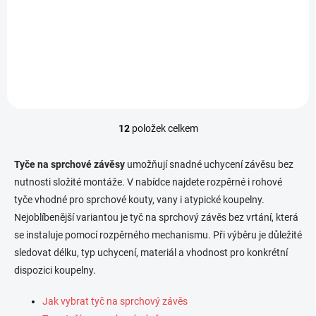
Závěsová bílá rohová tyč:
Univerzální bílá závěsová
snadná instalace součástí
kruhová tyč: snadná instalace
balení: montážní šrouby a
součástí balení: montážní
hmoždinky materiál: hliník,
šrouby a hmoždinky materiál:
ABS plast rozměry: 80 x 80
hliník, ABS plast rozměry: 80 x
cm.
80 cm.
12
položek celkem
O
v
l
Tyče na sprchové závěsy
umožňují snadné uchycení závěsu bez
á
nutnosti složité montáže. V nabídce najdete rozpěrné i rohové
d
tyče vhodné pro sprchové kouty, vany i atypické koupelny.
a
c
Nejoblíbenější variantou je tyč na sprchový závěs bez vrtání, která
í
se instaluje pomocí rozpěrného mechanismu. Při výběru je důležité
p
sledovat délku, typ uchycení, materiál a vhodnost pro konkrétní
r
v
dispozici koupelny.
k
y
Jak vybrat tyč na sprchový závěs
v