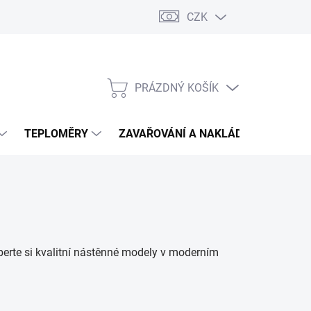
CZK
PRÁZDNÝ KOŠÍK
NÁKUPNÍ
KOŠÍK
TEPLOMĚRY
ZAVAŘOVÁNÍ A NAKLÁDÁNÍ
VIN
berte si kvalitní nástěnné modely v moderním