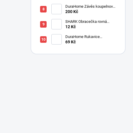
DuraHome Závěs koupelnový
180x200 cm PEVA, modrý
200 Kč
SHARK Obracečka rovná
300x120x55 mm
12 Kč
DuraHome Rukavice
kuchyňská, RM110
69 Kč