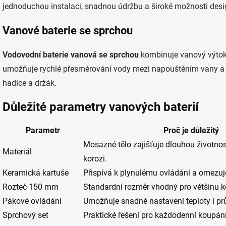
jednoduchou instalaci, snadnou údržbu a široké možnosti des
Vanové baterie se sprchou
Vodovodní baterie vanová se sprchou
kombinuje vanový výtok 
umožňuje rychlé přesměrování vody mezi napouštěním vany a 
hadice a držák.
Důležité parametry vanových baterií
Parametr
Proč je důležitý
Mosazné tělo zajišťuje dlouhou životnos
Materiál
korozi.
Keramická kartuše
Přispívá k plynulému ovládání a omezuje
Rozteč 150 mm
Standardní rozměr vhodný pro většinu k
Pákové ovládání
Umožňuje snadné nastavení teploty i pr
Sprchový set
Praktické řešení pro každodenní koupání