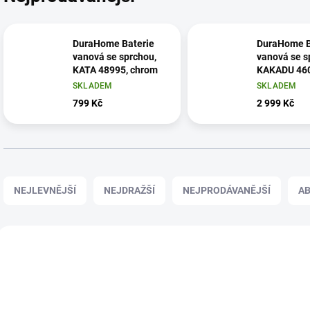
DuraHome Baterie
DuraHome B
vanová se sprchou,
vanová se s
KATA 48995, chrom
KAKADU 460
SKLADEM
SKLADEM
799 Kč
2 999 Kč
Ř
a
NEJLEVNĚJŠÍ
NEJDRAŽŠÍ
NEJPRODÁVANĚJŠÍ
A
z
e
n
V
í
ý
033602525
03
p
p
r
i
o
s
d
p