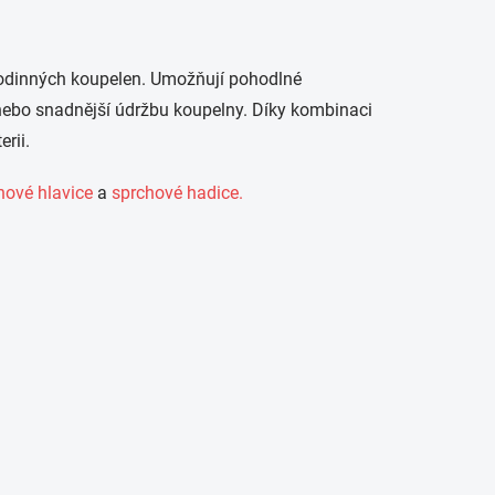
 rodinných koupelen. Umožňují pohodlné
nebo snadnější údržbu koupelny. Díky kombinaci
rii.
hové hlavice
a
sprchové hadice.