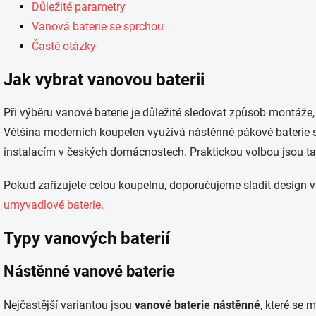
Důležité parametry
y
v
Vanová baterie se sprchou
ý
Časté otázky
p
i
Jak vybrat vanovou baterii
s
u
Při výběru vanové baterie je důležité sledovat způsob montáže, 
Většina moderních koupelen využívá nástěnné pákové baterie 
instalacím v českých domácnostech. Praktickou volbou jsou 
Pokud zařizujete celou koupelnu, doporučujeme sladit design va
umyvadlové baterie.
Typy vanových baterií
Nástěnné vanové baterie
Nejčastější variantou jsou
vanové baterie nástěnné
, které se 