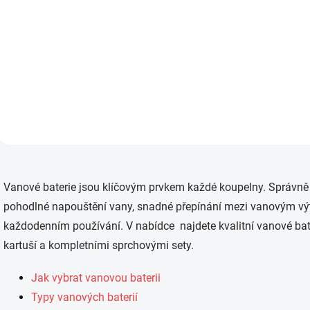
Do košíku
Nástěnná sprchová baterie
se sprchovou hlavicí a hadicí: v
barvě chromu v lesklém
provedení,
jednopáková s pevným
výtokem a mechanickým
spínačem, sada obsahuje
všechny...
O
v
Vanové baterie jsou klíčovým prvkem každé koupelny. Správně 
l
á
pohodlné napouštění vany, snadné přepínání mezi vanovým výt
d
každodenním používání. V nabídce najdete kvalitní vanové ba
a
c
kartuší a kompletními sprchovými sety.
í
p
Jak vybrat vanovou baterii
r
v
Typy vanových baterií
k