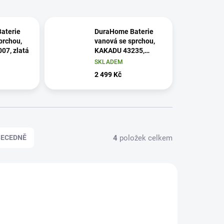
aterie
DuraHome Baterie
prchou,
vanová se sprchou,
07, zlatá
KAKADU 43235,
černá
SKLADEM
2 499 Kč
4
položek celkem
BECEDNĚ
3602532
033602549