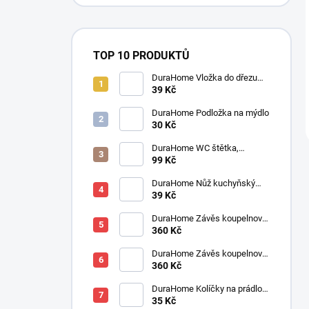
TOP 10 PRODUKTŮ
DuraHome Vložka do dřezu
elastická 280 x 280 mm
39 Kč
DuraHome Podložka na mýdlo
30 Kč
DuraHome WC štětka,
silikonová, SILVER
99 Kč
DuraHome Nůž kuchyňský
SOLINGEN pilka 90 mm
39 Kč
DuraHome Závěs koupelnový
180x200 cm PES, Jaquard,
360 Kč
béžový
DuraHome Závěs koupelnový
180x200 cm PES, Jaquard,
360 Kč
cappucino
DuraHome Kolíčky na prádlo
35 Kč
SOFT, 10 ks, 82 mm