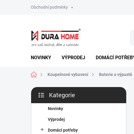
Přejít
Obchodní podmínky
na
obsah
NOVINKY
VÝPRODEJ
DOMÁCÍ POTŘEB
Domů
Koupelnové vybavení
Baterie a výpustě
P
Kategorie
o
Přeskočit
s
kategorie
t
Novinky
r
Výprodej
a
n
Domácí potřeby