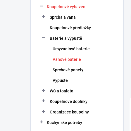
n
Koupelnové vybavení
í
p
Sprcha a vana
a
n
Koupelnové předložky
e
Baterie a výpustě
l
Umyvadlové baterie
Vanové baterie
Sprchové panely
Výpustě
WC a toaleta
Koupelnové doplňky
Organizace koupelny
Kuchyňské potřeby