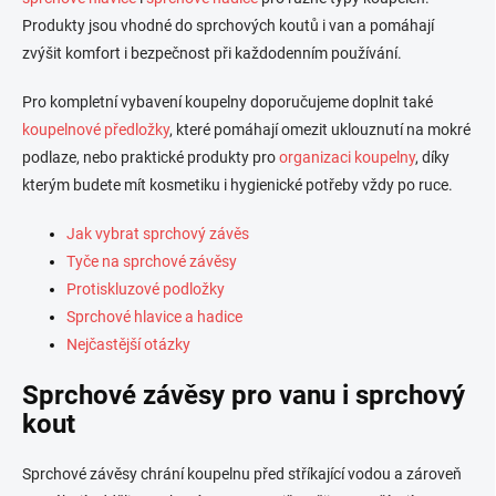
v
n
k
Produkty jsou vhodné do sprchových koutů i van a pomáhají
í
y
zvýšit komfort i bezpečnost při každodenním používání.
v
ý
Pro kompletní vybavení koupelny doporučujeme doplnit také
p
i
koupelnové předložky
, které pomáhají omezit uklouznutí na mokré
s
podlaze, nebo praktické produkty pro
organizaci koupelny
, díky
u
kterým budete mít kosmetiku i hygienické potřeby vždy po ruce.
Jak vybrat sprchový závěs
Tyče na sprchové závěsy
Protiskluzové podložky
Sprchové hlavice a hadice
Nejčastější otázky
Sprchové závěsy pro vanu i sprchový
kout
Sprchové závěsy chrání koupelnu před stříkající vodou a zároveň