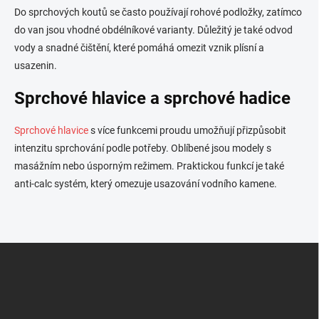
Do sprchových koutů se často používají rohové podložky, zatímco
do van jsou vhodné obdélníkové varianty. Důležitý je také odvod
vody a snadné čištění, které pomáhá omezit vznik plísní a
usazenin.
Sprchové hlavice a sprchové hadice
Sprchové hlavice
s více funkcemi proudu umožňují přizpůsobit
intenzitu sprchování podle potřeby. Oblíbené jsou modely s
masážním nebo úsporným režimem. Praktickou funkcí je také
anti-calc systém, který omezuje usazování vodního kamene.
Z
á
p
a
t