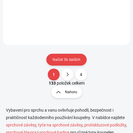
Obdélníková čirá podložka, v
Čtvrtkruhová šedá podložka
designu kamenů. Má
do rohových sprchových
protiskluzové přísavky pro
koutů, s kulatými výstupky.
zajištění maximální ochrany
Má protiskluzové přísavky pro
proti uklouznutí ve vaně či
zajištění maximální ochrany
větších sprchových koutech.
proti uklouznutí ve sprše.
Načíst 36 dalších
1
4
O
S
v
t
133
položek celkem
l
r
Nahoru
á
á
d
n
a
k
c
Vybavení pro sprchu a vanu ovlivňuje pohodlí, bezpečnost i
o
í
praktičnost každodenního používání koupelny. V nabídce najdete
p
v
sprchové závěsy
,
tyče na sprchové závěsy
,
protiskluzové podložky
,
r
á
sprchové hlavice
i
sprchové hadice
pro různé typy koupelen.