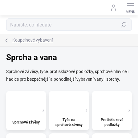
Přejít
na
obsah
Hledat
Koupelnové vybavení
Sprcha a vana
Sprchové závěsy, tyče, protiskluzové podložky, sprchové hlavice i
hadice pro bezpečnější a pohodlnější vybavení vany i sprchy.
Tyče na
Protiskluzové
Sprchové závěsy
sprchové závěsy
podložky