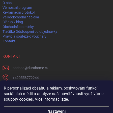
í
O nás
Věrnostní program
Reklamační protokol
Velkoobchodní nabídka
Články / blog
Obchodní podmínky
Tlačítko Odstoupení od objednávky
Pravidla soutěže o vouchery
Kontakt
KONTAKT
obchod
@
durahome.cz
+420558772244
+420739204711
K personalizaci obsahu a reklam, poskytování funkcí
sociálních médií a analýze naší návštěvnosti využíváme
https://www.facebook.com/profile.php?id=61582274565237
soubory cookies. Více informací
zde
.
Nastavení