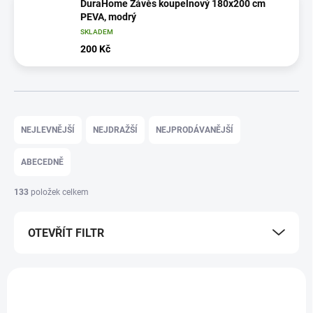
DuraHome Závěs koupelnový 180x200 cm
PEVA, modrý
SKLADEM
200 Kč
Ř
a
NEJLEVNĚJŠÍ
NEJDRAŽŠÍ
NEJPRODÁVANĚJŠÍ
z
e
ABECEDNĚ
n
í
133
položek celkem
p
r
OTEVŘÍT FILTR
o
d
u
V
k
ý
t
p
ů