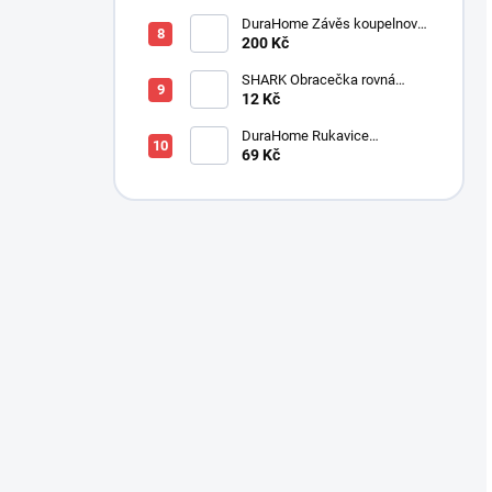
DuraHome Závěs koupelnový
180x200 cm PEVA, modrý
200 Kč
SHARK Obracečka rovná
300x120x55 mm
12 Kč
DuraHome Rukavice
kuchyňská, RM110
69 Kč