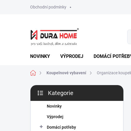
Přejít
Obchodní podmínky
na
obsah
NOVINKY
VÝPRODEJ
DOMÁCÍ POTŘEB
Domů
Koupelnové vybavení
Organizace koupel
P
Kategorie
o
Přeskočit
s
kategorie
t
Novinky
r
Výprodej
a
n
Domácí potřeby