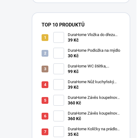
TOP 10 PRODUKTŮ
DuraHome Vložka do dřezu
elastická 280 x 280 mm
39 Kč
DuraHome Podložka na mýdlo
30 Kč
DuraHome WC štětka,
silikonová, SILVER
99 Kč
DuraHome Nůž kuchyňský
SOLINGEN pilka 90 mm
39 Kč
DuraHome Závěs koupelnový
180x200 cm PES, Jaquard,
360 Kč
béžový
DuraHome Závěs koupelnový
180x200 cm PES, Jaquard,
360 Kč
cappucino
DuraHome Kolíčky na prádlo
35 Kč
SOFT, 10 ks, 82 mm