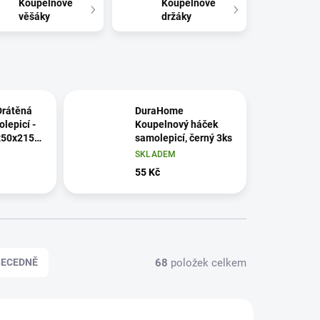
Koupelnové
Koupelnové
věšáky
držáky
rátěná
DuraHome
lepicí -
Koupelnový háček
x50x215
samolepicí, černý 3ks
SKLADEM
55 Kč
68
položek celkem
BECEDNĚ