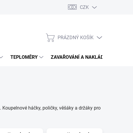
CZK
PRÁZDNÝ KOŠÍK
NÁKUPNÍ
KOŠÍK
TEPLOMĚRY
ZAVAŘOVÁNÍ A NAKLÁDÁNÍ
VIN
. Koupelnové háčky, poličky, věšáky a držáky pro