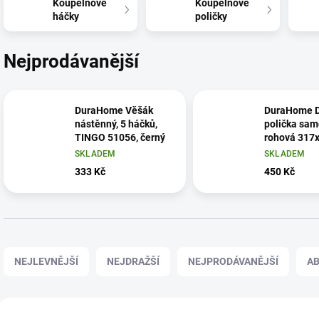
Koupelnové
Koupelnové
háčky
poličky
Nejprodávanější
DuraHome Věšák
DuraHome D
nástěnný, 5 háčků,
polička samo
TINGO 51056, černý
rohová 317
mm
SKLADEM
SKLADEM
333 Kč
450 Kč
Ř
a
NEJLEVNĚJŠÍ
NEJDRAŽŠÍ
NEJPRODÁVANĚJŠÍ
A
z
e
n
V
í