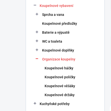
n
Koupelnové vybavení
í
p
Sprcha a vana
a
n
Koupelnové předložky
e
Baterie a výpustě
l
WC a toaleta
Koupelnové doplňky
Organizace koupelny
Koupelnové háčky
Koupelnové poličky
Koupelnové věšáky
Koupelnové držáky
Kuchyňské potřeby