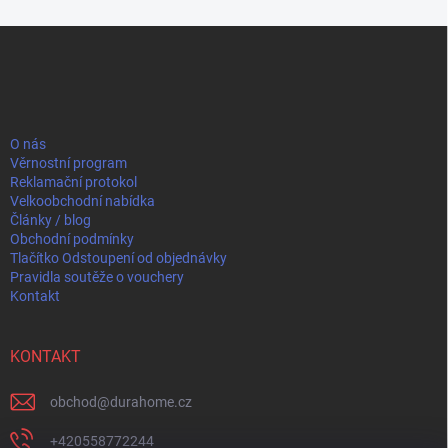
Z
á
p
a
t
í
O nás
Věrnostní program
Reklamační protokol
Velkoobchodní nabídka
Články / blog
Obchodní podmínky
Tlačítko Odstoupení od objednávky
Pravidla soutěže o vouchery
Kontakt
KONTAKT
obchod
@
durahome.cz
+420558772244