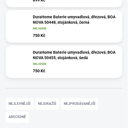
DuraHome Baterie umyvadlová, dřezová, BOA
NOVA 50448, stojánková, černá
SKLADEM
750 Kč
DuraHome Baterie umyvadlová, dřezová, BOA
NOVA 50455, stojánková, šedá
SKLADEM
750 Kč
Ř
a
NEJLEVNĚJŠÍ
NEJDRAŽŠÍ
NEJPRODÁVANĚJŠÍ
z
e
ABECEDNĚ
n