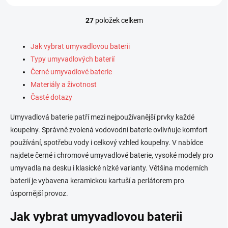
27
položek celkem
O
v
l
Jak vybrat umyvadlovou baterii
á
Typy umyvadlových baterií
d
Černé umyvadlové baterie
a
c
Materiály a životnost
í
Časté dotazy
p
r
Umyvadlová baterie patří mezi nejpoužívanější prvky každé
v
koupelny. Správně zvolená vodovodní baterie ovlivňuje komfort
k
y
používání, spotřebu vody i celkový vzhled koupelny. V nabídce
v
najdete černé i chromové umyvadlové baterie, vysoké modely pro
ý
umyvadla na desku i klasické nízké varianty. Většina moderních
p
i
baterií je vybavena keramickou kartuší a perlátorem pro
s
úspornější provoz.
u
Jak vybrat umyvadlovou baterii