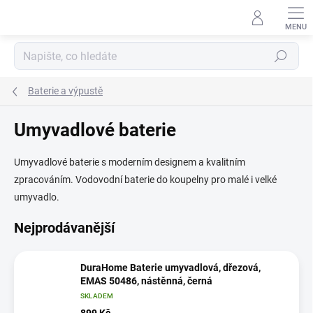
Přejít
na
obsah
Hledat
Baterie a výpustě
Umyvadlové baterie
Umyvadlové baterie s moderním designem a kvalitním
zpracováním. Vodovodní baterie do koupelny pro malé i velké
umyvadlo.
Nejprodávanější
DuraHome Baterie umyvadlová, dřezová,
EMAS 50486, nástěnná, černá
SKLADEM
899 Kč