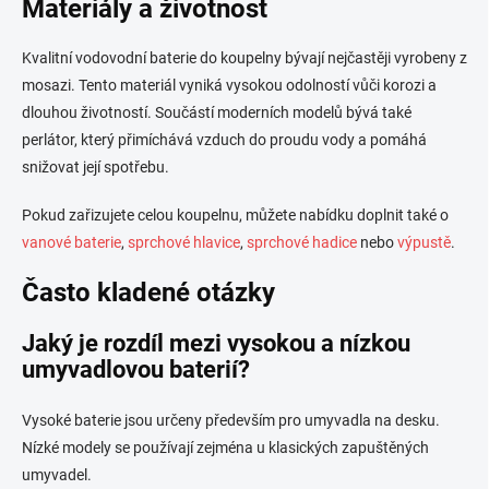
Materiály a životnost
Kvalitní vodovodní baterie do koupelny bývají nejčastěji vyrobeny z
mosazi. Tento materiál vyniká vysokou odolností vůči korozi a
dlouhou životností. Součástí moderních modelů bývá také
perlátor, který přimíchává vzduch do proudu vody a pomáhá
snižovat její spotřebu.
Pokud zařizujete celou koupelnu, můžete nabídku doplnit také o
vanové baterie
,
sprchové hlavice
,
sprchové hadice
nebo
výpustě
.
Často kladené otázky
Jaký je rozdíl mezi vysokou a nízkou
umyvadlovou baterií?
Vysoké baterie jsou určeny především pro umyvadla na desku.
Nízké modely se používají zejména u klasických zapuštěných
umyvadel.