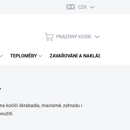
CZK
PRÁZDNÝ KOŠÍK
NÁKUPNÍ
KOŠÍK
TEPLOMĚRY
ZAVAŘOVÁNÍ A NAKLÁDÁNÍ
VIN
y
 na kočičí škrabadla, macramé, zahradu i
oužití.