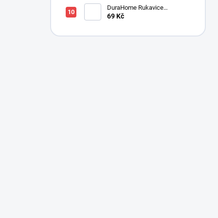
DuraHome Rukavice
kuchyňská, RM110
69 Kč