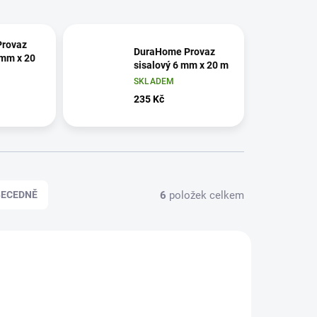
rovaz
DuraHome Provaz
 mm x 20
sisalový 6 mm x 20 m
SKLADEM
235 Kč
6
položek celkem
BECEDNĚ
2100087
022100008