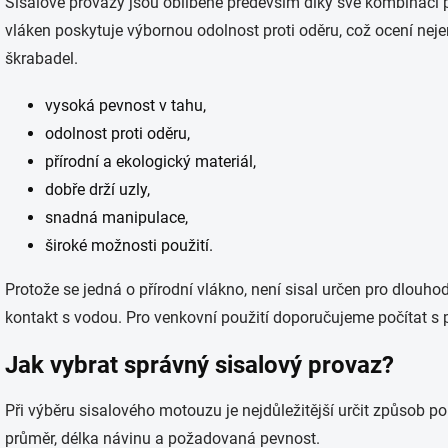
Sisalové provazy jsou oblíbené především díky své kombinaci p
vláken poskytuje výbornou odolnost proti oděru, což ocení nejen
škrabadel.
vysoká pevnost v tahu,
odolnost proti oděru,
přírodní a ekologický materiál,
dobře drží uzly,
snadná manipulace,
široké možnosti použití.
Protože se jedná o přírodní vlákno, není sisal určen pro dlouh
kontakt s vodou. Pro venkovní použití doporučujeme počítat s 
Jak vybrat správný sisalový provaz?
Při výběru sisalového motouzu je nejdůležitější určit způsob p
průměr, délka návinu a požadovaná pevnost.