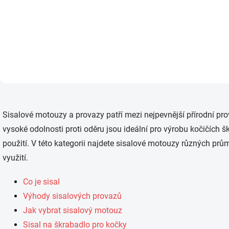
Pokud nemáte rádi umělá
Pokud nemáte rádi um
vlákna a preferujete přírodní
vlákna a preferujete pří
materiály, je pro Vás sisalový
materiály, je pro Vás si
provaz tím pravým řešením.
provaz tím pravým řeš
Provaz najde využití
Provaz najde využití
v domácnosti, zahradnictví i
v domácnosti, zahradnic
zemědělství.
zemědělství....
O
v
Sisalové motouzy a provazy patří mezi nejpevnější přírodní pro
l
á
vysoké odolnosti proti oděru jsou ideální pro výrobu kočičích š
d
použití. V této kategorii najdete sisalové motouzy různých prů
a
c
využití.
í
p
Co je sisal
r
v
Výhody sisalových provazů
k
Jak vybrat sisalový motouz
y
v
Sisal na škrabadlo pro kočky