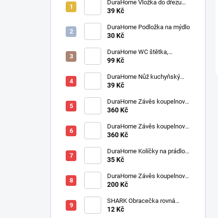
DuraHome Vložka do dřezu
elastická 280 x 280 mm
39 Kč
DuraHome Podložka na mýdlo
30 Kč
DuraHome WC štětka,
silikonová, SILVER
99 Kč
DuraHome Nůž kuchyňský
SOLINGEN pilka 90 mm
39 Kč
DuraHome Závěs koupelnový
180x200 cm PES, Jaquard,
360 Kč
béžový
DuraHome Závěs koupelnový
180x200 cm PES, Jaquard,
360 Kč
cappucino
DuraHome Kolíčky na prádlo
35 Kč
SOFT, 10 ks, 82 mm
DuraHome Závěs koupelnový
180x200 cm PEVA, modrý
200 Kč
SHARK Obracečka rovná
300x120x55 mm
12 Kč