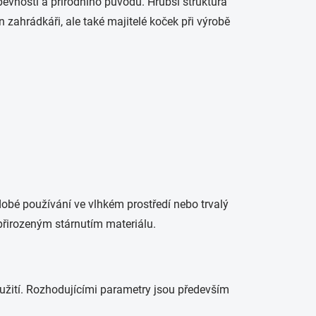
evnosti a přírodního původu. Hrubší struktura
 zahrádkáři, ale také majitelé koček při výrobě
odobé používání ve vlhkém prostředí nebo trvalý
přirozeným stárnutím materiálu.
oužití. Rozhodujícími parametry jsou především