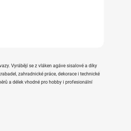
ělá
Špagát sisalový:
rodní
materiál: 100% sisalová příze,
salový
délka: 50 m, využití: práce na
ením.
zahradě, k výrobě
škrabadla/hračky pro zvířata,
tví i
zdobení, květinářství,
domácnost, odolný:...
vazy. Vyrábějí se z vláken agáve sisalové a díky
krabadel, zahradnické práce, dekorace i technické
měrů a délek vhodné pro hobby i profesionální