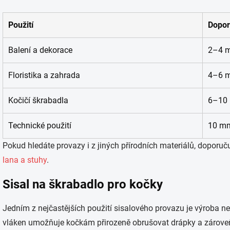
Použití
Dopor
Balení a dekorace
2–4 
Floristika a zahrada
4–6 
Kočičí škrabadla
6–10
Technické použití
10 mm
Pokud hledáte provazy i z jiných přírodních materiálů, doporuč
lana a stuhy
.
Sisal na škrabadlo pro kočky
Jedním z nejčastějších použití sisalového provazu je výroba n
vláken umožňuje kočkám přirozeně obrušovat drápky a zároveň 