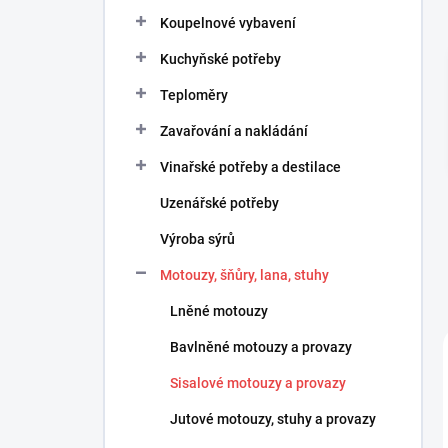
n
Koupelnové vybavení
í
p
Kuchyňské potřeby
a
n
Teploměry
e
Zavařování a nakládání
l
Vinařské potřeby a destilace
Uzenářské potřeby
Výroba sýrů
Motouzy, šňůry, lana, stuhy
Lněné motouzy
Bavlněné motouzy a provazy
Sisalové motouzy a provazy
Jutové motouzy, stuhy a provazy