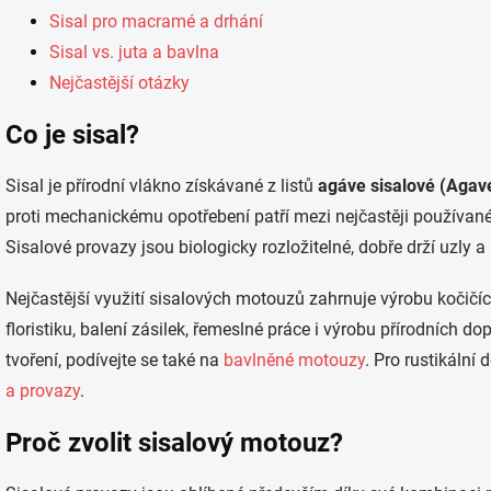
ý
Sisal pro macramé a drhání
p
i
Sisal vs. juta a bavlna
s
Nejčastější otázky
u
Co je sisal?
Sisal je přírodní vlákno získávané z listů
agáve sisalové (Agave
proti mechanickému opotřebení patří mezi nejčastěji používané
Sisalové provazy jsou biologicky rozložitelné, dobře drží uzly 
Nejčastější využití sisalových motouzů zahrnuje výrobu kočičíc
floristiku, balení zásilek, řemeslné práce i výrobu přírodních d
tvoření, podívejte se také na
bavlněné motouzy
. Pro rustikáln
a provazy
.
Proč zvolit sisalový motouz?