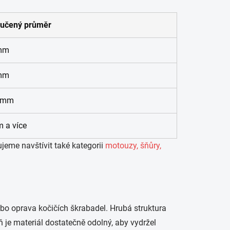
učený průměr
mm
mm
 mm
 a více
ujeme navštívit také kategorii
motouzy, šňůry,
ebo oprava kočičích škrabadel. Hrubá struktura
je materiál dostatečně odolný, aby vydržel