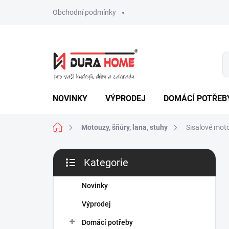
Přejít
Obchodní podmínky
na
obsah
NOVINKY
VÝPRODEJ
DOMÁCÍ POTŘEB
Domů
Motouzy, šňůry, lana, stuhy
Sisalové mot
P
Kategorie
o
Přeskočit
s
kategorie
t
Novinky
r
Výprodej
a
n
Domácí potřeby