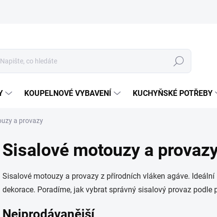
Hledat
Y
KOUPELNOVÉ VYBAVENÍ
KUCHYŇSKÉ POTŘEBY
ouzy a provazy
Sisalové motouzy a provaz
Sisalové motouzy a provazy z přírodních vláken agáve. Ideální
dekorace. Poradíme, jak vybrat správný sisalový provaz podle p
Nejprodávanější