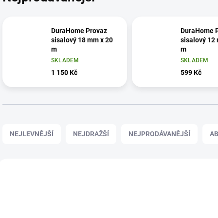
DuraHome Provaz
DuraHome P
sisalový 18 mm x 20
sisalový 12
m
m
SKLADEM
SKLADEM
1 150 Kč
599 Kč
Ř
a
NEJLEVNĚJŠÍ
NEJDRAŽŠÍ
NEJPRODÁVANĚJŠÍ
A
z
e
n
V
í
ý
022100084
02
p
p
r
i
o
s
d
p